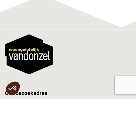
Ons bezoekadres
Woongelofelijk Van Donzel
Industrielaan 12
5405 AB Uden
Tel.:
0413 26 25 39