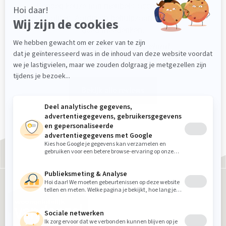
Genoeg keuze aan meubels, accessoires en
prijs/kwaliteit. Aardig en behulpzaam personeel die
goed meedenken.
Fam. Woudhuizen uit Zeeland
Bekijk alle reviews