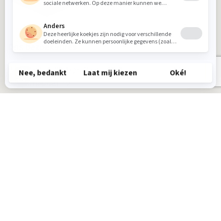
Ons bezoekadres
Woongelofelijk Van Donzel
Industrielaan 12
5405 AB Uden
Tel.:
0413 26 25 39
Volg ons op: