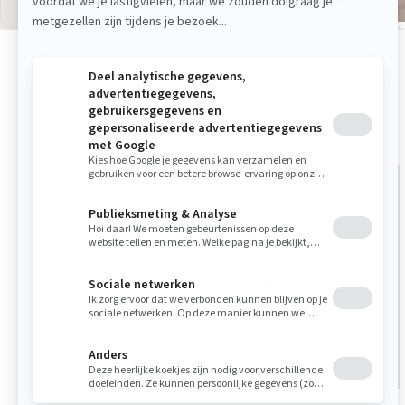
Mooie kast voor de woonkamer gekocht.
Uitstekende adviezen gekregen van de
verkoper. Vervolgens afspraken voor levering
kunnen maken die ons goed uitkwamen.
Fam. Maas uit Veghel