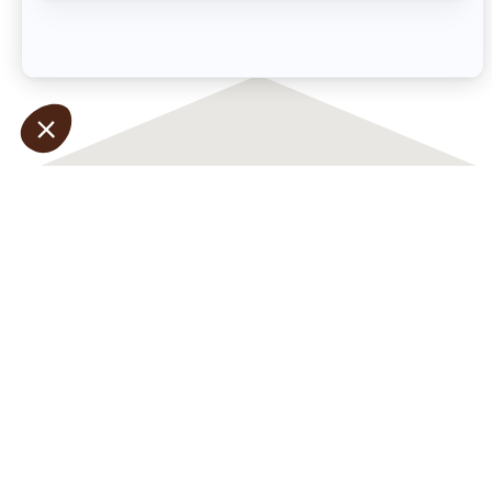
Openingsti
Ma
13.00
Di
10.00
Wo
10.00