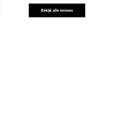
Bekijk alle reviews
jden
Services
 - 17.30 uur
Veelgestelde vragen | FAQ
 - 17.30 uur
FAQ interieuradvies
 - 17.30 uur
FAQ PVC vloeren