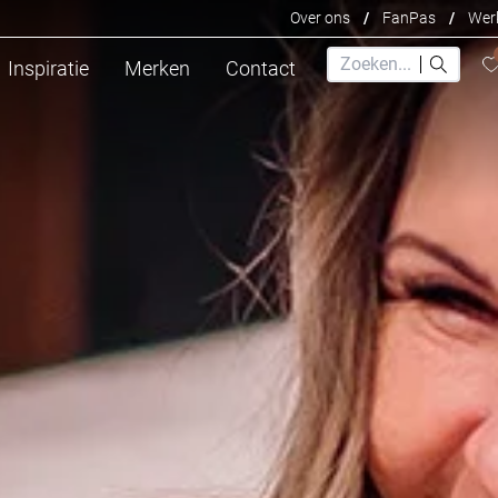
Over ons
/
FanPas
/
Werk
Inspiratie
Merken
Contact