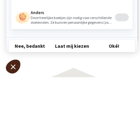
kennissen hebben er over geroepen, zo mooi
vonden ze het. Dank je firma van Donzel
Fam. Hermes uit Vught