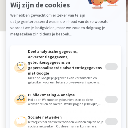
Alles geweldig gegaan met de nieuwe
inrichting. De foutjes worden meteen
hersteld. Fijn om met Janine samen te
werken. Hoe zij de kleuren bij elkaar brengt
is grandioos. Waren om 10.30 uur bij Janine
en gingen om 16.00 uur voldaan naar huis,
met een volledige nieuwe inrichting. Al onze