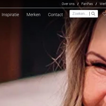
Over ons
/
FanPas
/
Werk
Inspiratie
Merken
Contact