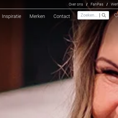
Over ons
/
FanPas
/
Werk
Inspiratie
Merken
Contact