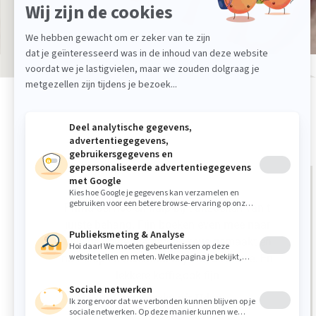
Prima service en hulp bij t uitzoeken van t
juiste behang. Fijn boeken even mee naar
huis de volgende dag de keus gemaakt en
nu t erop zit helemaal blij met de keuze. En
lekkere koffie,ook fijn
Fam. Merkx uit Uden