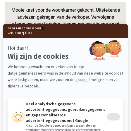
Mooie kast voor de woonkamer gekocht. Uitstekende
adviezen gekregen van de verkoper. Vervolgens
afspraken voor levering kunnen maken die ons goed
uitkwamen.
Fam. Maas uit Veghel
Prima service en hulp bij t uitzoeken van t juiste
behang. Fijn boeken even mee naar huis de volgende
dag de keus gemaakt en nu t erop zit helemaal blij met
de keuze. En lekkere koffie,ook fijn
Fam. Merkx uit Uden
Bekijk alle reviews