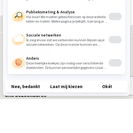
Ons bezoekadres
Woongelofelijk Van Donzel
Industrielaan 12
5405 AB Uden
Tel.:
0413 26 25 39