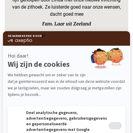
van de zithoek. Ze luisterde goed naar onze wensen,
dacht goed mee
Fam. Laar uit Zeeland
Alles geweldig gegaan met de nieuwe inrichting. De
foutjes worden meteen hersteld. Fijn om met Janine
samen te werken. Hoe zij de kleuren bij elkaar brengt is
grandioos. Waren om 10.30 uur bij Janine en gingen
om 16.00 uur voldaan naar huis, met een volledige
nieuwe inrichting. Al onze kennissen hebben er over
geroepen, zo mooi vonden ze het. Dank je firma van
Donzel
Fam. Hermes uit Vught
Bekijk alle reviews