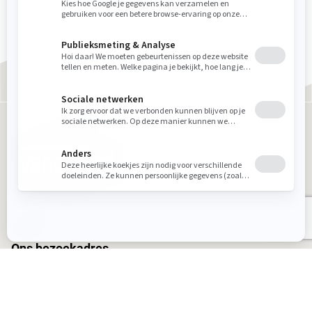
Ons bezoekadres
Woongelofelijk Van Donzel
Industrielaan 12