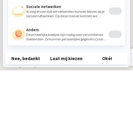
Ons bezoekadres
Woongelofelijk Van Donzel
Industrielaan 12
5405 AB Uden
Tel.:
0413 26 25 39
Volg ons op: