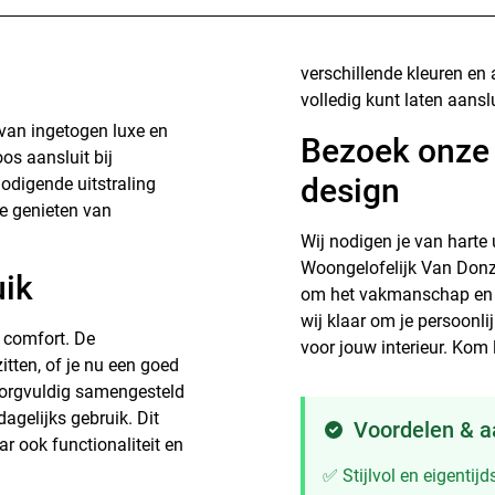
verschillende kleuren en 
volledig kunt laten aanslu
 van ingetogen luxe en
Bezoek onze
os aansluit bij
design
tnodigende uitstraling
te genieten van
Wij nodigen je van harte 
Woongelofelijk Van Donz
uik
om het vakmanschap en d
wij klaar om je persoonli
 comfort. De
voor jouw interieur. Kom 
itten, of je nu een goed
n zorgvuldig samengesteld
agelijks gebruik. Dit
Voordelen & 
ar ook functionaliteit en
✅ Stijlvol en eigentij