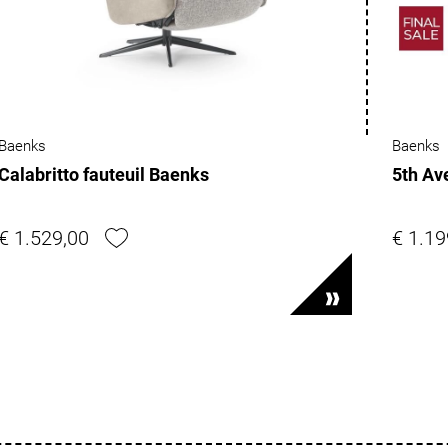
Baenks
Baenks
Calabritto fauteuil Baenks
5th Av
€ 1.529,00
€ 1.19