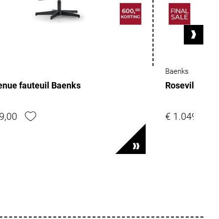
Baenks
enue fauteuil Baenks
Roseville lo
9,00
€ 1.049,00