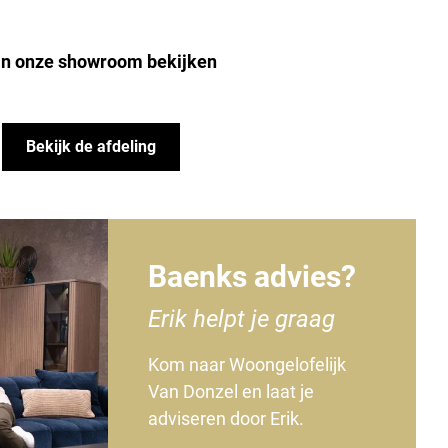
 in onze showroom bekijken
Bekijk de afdeling
Baenks advies?
Erik helpt je graag
Kom naar Woongelofelijk
Van Donzel en laat je
adviseren door Erik.