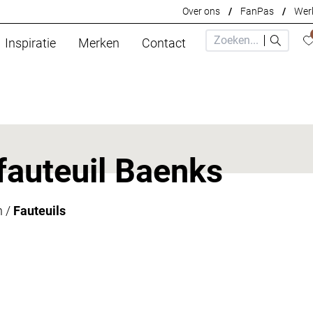
Over ons
/
FanPas
/
Werk
Inspiratie
Merken
Contact
fauteuil Baenks
n
/
Fauteuils