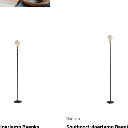
Baenks
vloerlamp Baenks
Southport vloerlamp Baen