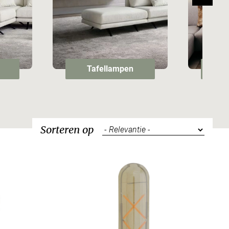
Tafellampen
W
Sorteren op