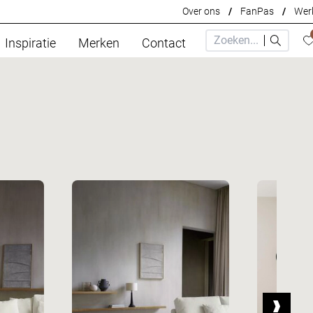
Over ons
/
FanPas
/
Werk
Inspiratie
Merken
Contact