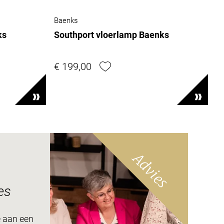
Baenks
ks
Southport vloerlamp Baenks
€ 199,00
Advies
es
e aan een