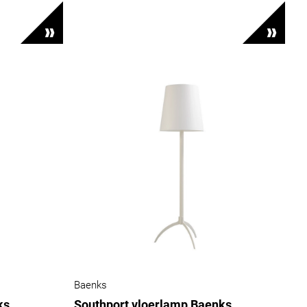
Baenks
ks
Southport vloerlamp Baenks