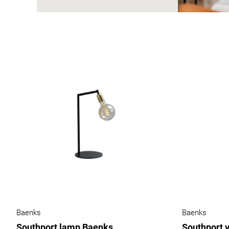
Baenks
Baenks
Southport lamp Baenks
Southport 