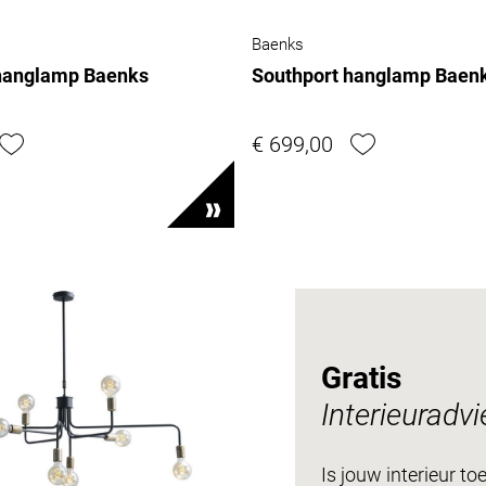
Baenks
hanglamp Baenks
Southport hanglamp Baen
€ 699,00
Gratis
Interieuradvi
Is jouw interieur to