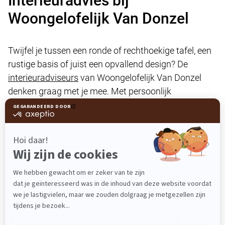
Interieuradvies bij
Woongelofelijk Van Donzel
Twijfel je tussen een ronde of rechthoekige tafel, een
rustige basis of juist een opvallend design? De
interieuradviseurs
van Woongelofelijk Van Donzel
denken graag met je mee. Met persoonlijk
interieuradvies helpen we je bij het kiezen van de
juiste stijl, indeling en materiaalcombinatie. Als
familiebedrijf sinds 1910 staan we bekend om onze
persoonlijke benadering en ruime
collectie
. Kom
langs in Uden en laat je inspireren door tafels die je
kunt zien, voelen en vergelijken, zodat je met
vertrouwen de juiste keuze maakt.
Waar moet je op letten bij het