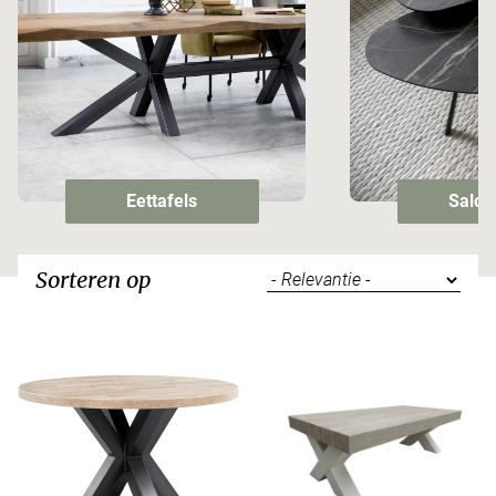
Eettafels
Salon
Sorteren op