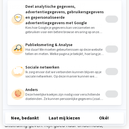
kiezen van een tafel?
De juiste vorm voor jouw ruimte
Een ronde tafel zorgt voor een zachte, uitnodigende
uitstraling en is ideaal als je gemakkelijk om de tafel
heen wilt lopen. Een rechthoekige tafel werkt vaak
goed in langwerpige ruimtes en biedt veel
zitplaatsen.
Materiaal en onderhoud
Hout brengt warmte en karakter, terwijl keramiek en
Filteren
andere moderne materialen juist een strakke
uitstraling geven. Kijk goed naar onderhoud,