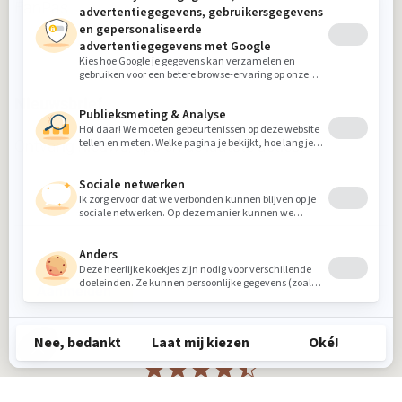
FanPas
Nieuwsbrief
Ontvang nieuws, tips en de laatste acties!
Aanmelden
Beoordeling
8.9
gebaseerd op
912
individuele