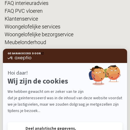
FAQ interieuradvies
FAQ PVC vloeren
Klantenservice
Woongelofelijke services
Woongelofelijke bezorgservice
Meubelonderhoud
Onze winkel
Collectie
Meubels op maat
Interieuradvies
Vloer • Raam • Muur
Restaurant ROOST
Woonblog
Binnenkijken bij...