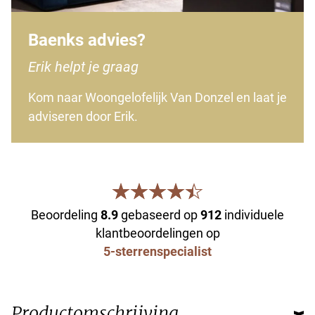
Baenks advies?
Erik helpt je graag
Kom naar Woongelofelijk Van Donzel en laat je
adviseren door Erik.
Beoordeling
8.9
gebaseerd op
912
individuele
klantbeoordelingen op
5-sterrenspecialist
Productomschrijving