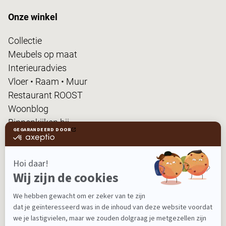
Onze winkel
Collectie
Meubels op maat
Interieuradvies
Vloer • Raam • Muur
Restaurant ROOST
Woonblog
Binnenkijken bij...
FanPas
Nieuwsbrief
Ontvang nieuws, tips en de laatste acties!