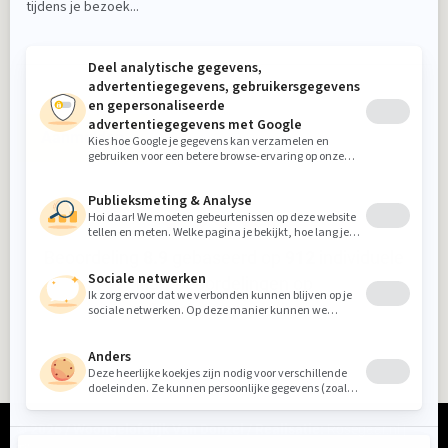
Aanmelden
Beoordeling
8.9
gebaseerd op
912
individuele
klantbeoordelingen op
5-sterrenspecialist
© 2026 / Woongelofelijk Van Donzel / Realisatie:
Rosegaar.nl
|