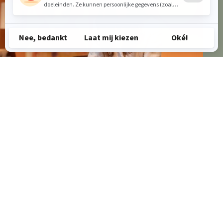
Maak een afspraak
voor interieuradvies!
Bij Woongelofelijk Van Donzel bieden we