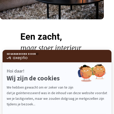
Een zacht,
maar stoer interieur
Nanda:
“Voor Edwin heb ik gekozen voor
een
zacht, maar stoer interieur
. Zachte
tinten en texturen, maar bijvoorbeeld wel
een strakke, donkere kast. Een behang
geeft een fijne sfeer en zorgt voor het
kleuraccent, zodat de rest mooi neutraal
kan blijven.”