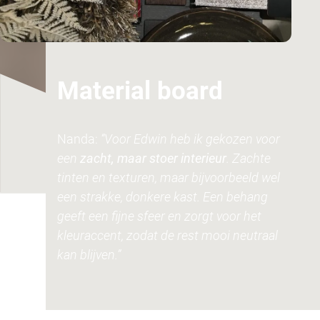
Material board
Nanda:
“Voor Edwin heb ik gekozen voor
een
zacht, maar stoer interieur
. Zachte
tinten en texturen, maar bijvoorbeeld wel
een strakke, donkere kast. Een behang
geeft een fijne sfeer en zorgt voor het
kleuraccent, zodat de rest mooi neutraal
kan blijven.”