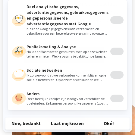
Het interieur van Edwin mocht absoluut
geen typisch ‘mannenhuis’ worden, maar
juist sfeervol, om lekker in te koken en
visite te ontvangen!
Gratis interieuradvies aanvragen
Of ontdek onze unieke werkwijze