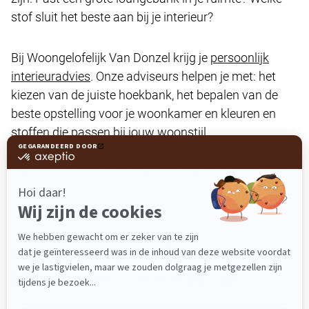
stof sluit het beste aan bij je interieur?
Bij Woongelofelijk Van Donzel krijg je
persoonlijk
interieuradvies
. Onze adviseurs helpen je met: het
kiezen van de juiste hoekbank, het bepalen van de
beste opstelling voor je woonkamer en kleuren en
stoffen die passen bij jouw woonstijl
Omdat veel
zitbanken
op maat samen te stellen zijn,
kunnen we samen kijken naar de ideale combinatie
van comfort, formaat en uitstraling.
Waar moet je op letten bij het
kiezen van een hoekbank?