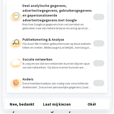
Zitcomfort en zitdiepte
Het zitcomfort van een hoekbank wordt bepaald
door de zitdiepte, zithoogte en vulling. Sommige
mensen houden van een actieve zit, terwijl anderen
liever diep loungen.
Stoffen of leren hoekbanken
De bekleding heeft veel invloed op de uitstraling van
je bank. Stoffen hoekbanken voelen vaak warm en
comfortabel, terwijl leer een luxe en tijdloze uitstraling
geeft.
Filteren
De juiste afmeting voor je woonkamer