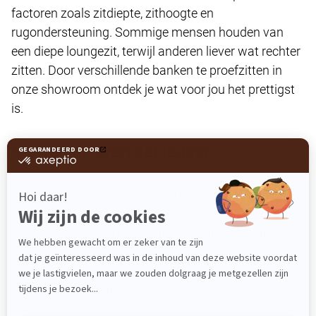
factoren zoals zitdiepte, zithoogte en
rugondersteuning. Sommige mensen houden van
een diepe loungezit, terwijl anderen liever wat rechter
zitten. Door verschillende banken te proefzitten in
onze showroom ontdek je wat voor jou het prettigst
is.
Stoffen of leren bekleding
De bekleding van een zitbank heeft veel invloed op de
uitstraling van je interieur. Stoffen banken zorgen
vaak voor een warme, zachte uitstraling, terwijl leer
een luxere en stoerdere look kan geven. In onze
showroom kun je veel verschillende stoffen en
materialen vergelijken.