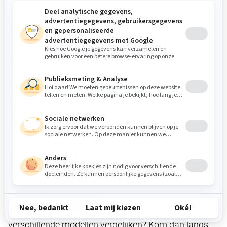
De juiste maat bank voor je
woonkamer
De afmetingen van een zitbank zijn belangrijk voor de
balans in je woonkamer. Een te grote bank kan de
ruimte vol laten lijken, terwijl een te kleine bank niet
voldoende zitplaatsen biedt. Onze adviseurs helpen je
graag bij het kiezen van de juiste maat bank voor
jouw interieur.
Kom proefzitten in onze
showroom in Uden
Filteren
Ben je op zoek naar een nieuwe zitbank en wil je
verschillende modellen vergelijken? Kom dan langs