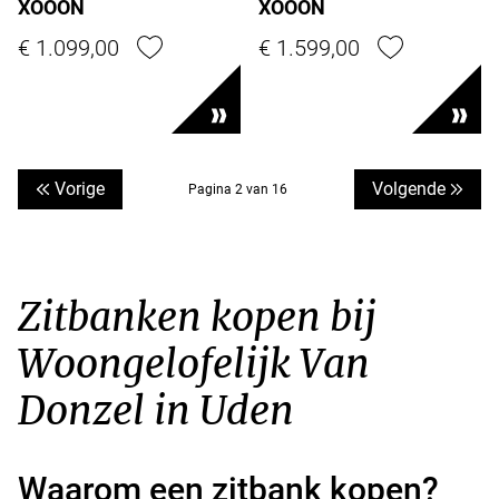
XOOON
XOOON
€ 1.099,00
€ 1.599,00
Vorige
Volgende
Pagina 2 van 16
Zitbanken kopen bij
Woongelofelijk Van
Donzel in Uden
Waarom een zitbank kopen?