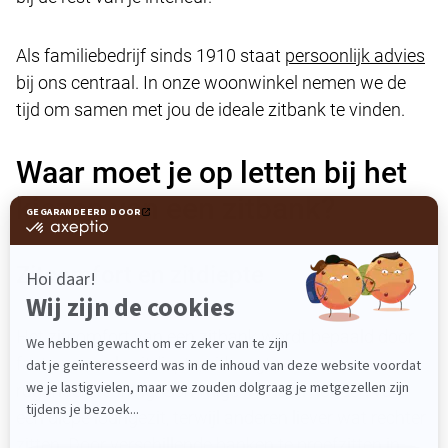
Als familiebedrijf sinds 1910 staat
persoonlijk advies
bij ons centraal. In onze woonwinkel nemen we de
tijd om samen met jou de ideale zitbank te vinden.
Waar moet je op letten bij het
kiezen van een zitbank?
Zitcomfort en zitdiepte
Het zitcomfort van een zitbank wordt bepaald door
factoren zoals zitdiepte, zithoogte en
rugondersteuning. Sommige mensen houden van
een diepe loungezit, terwijl anderen liever wat rechter
zitten. Door verschillende banken te proefzitten in