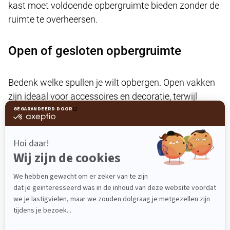
kast moet voldoende opbergruimte bieden zonder de
ruimte te overheersen.
Open of gesloten opbergruimte
Bedenk welke spullen je wilt opbergen. Open vakken
zijn ideaal voor accessoires en decoratie, terwijl
gesloten deuren zorgen voor een rustige uitstraling.
Materiaal en uitstraling
Hout, metaal of een combinatie van materialen
bepalen de sfeer van je interieur. Kies een kast die
aansluit bij jouw woonstijl en bestaande meubels.