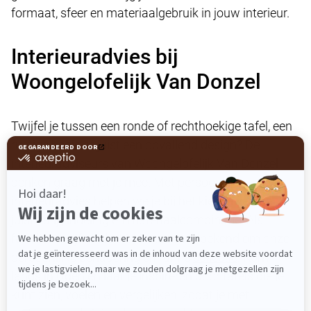
formaat, sfeer en materiaalgebruik in jouw interieur.
Interieuradvies bij
Woongelofelijk Van Donzel
Twijfel je tussen een ronde of rechthoekige tafel, een
rustige basis of juist een opvallend design? De
interieuradviseurs
van Woongelofelijk Van Donzel
denken graag met je mee. Met persoonlijk
interieuradvies helpen we je bij het kiezen van de
juiste stijl, indeling en materiaalcombinatie. Als
familiebedrijf sinds 1910 staan we bekend om onze
persoonlijke benadering en ruime
collectie
. Kom
langs in Uden en laat je inspireren door tafels die je
kunt zien, voelen en vergelijken, zodat je met