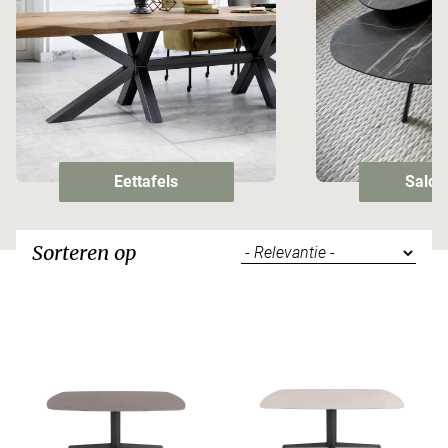
Eettafels
Salon
Sorteren op