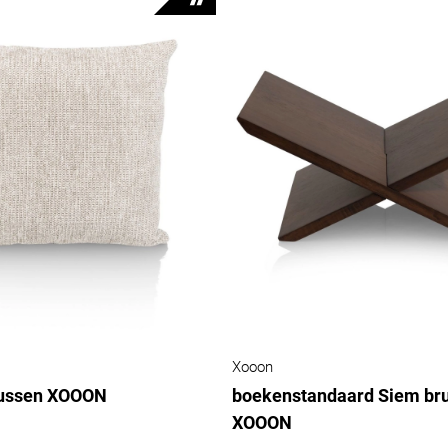
Xooon
ussen XOOON
boekenstandaard Siem bru
XOOON