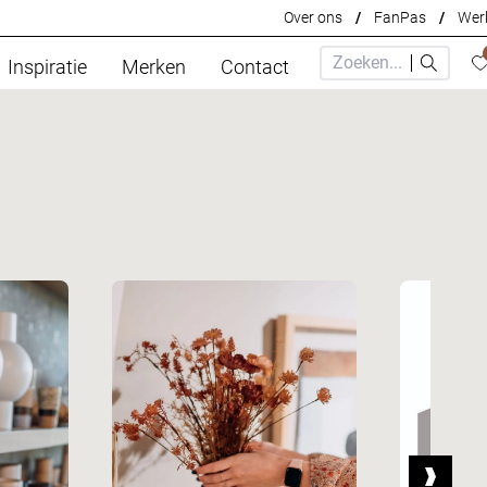
Over ons
/
FanPas
/
Werk
Inspiratie
Merken
Contact