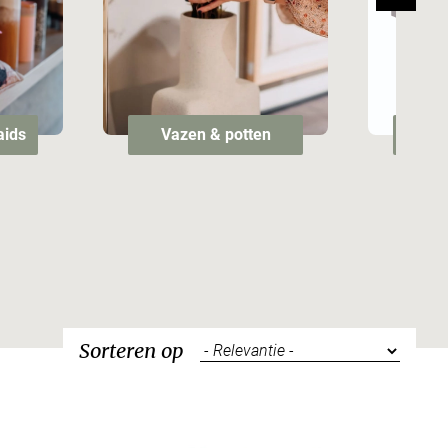
aids
Vazen & potten
Sorteren op