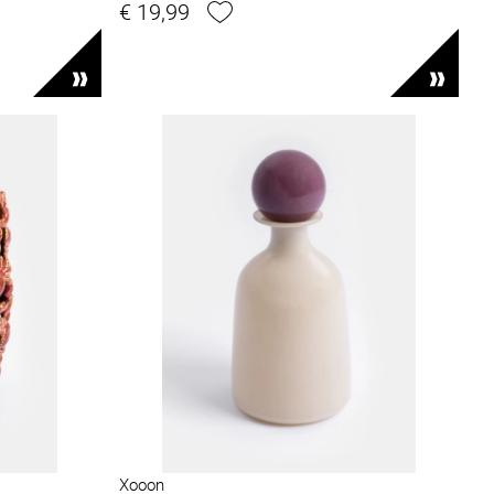
€ 19,99
Xooon