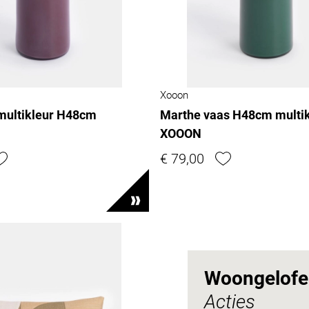
Xooon
multikleur H48cm
Marthe vaas H48cm multik
XOOON
€ 79,00
Woongelofel
Acties