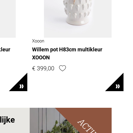
Xooon
leur
Willem pot H83cm multikleur
XOOON
€ 399,00
ijke
ACTIES