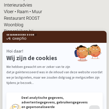
Interieuradvies
Vloer • Raam • Muur
Restaurant ROOST
Woonblog
Binnenkijken bij...
FanPas
Nieuwsbrief
Ontvang nieuws, tips en de laatste acties!