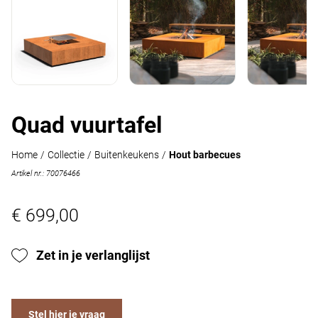
Quad vuurtafel
Home
/
Collectie
/
Buitenkeukens
/
Hout barbecues
Artikel nr.: 70076466
€ 699,00
Zet in je verlanglijst
Stel hier je vraag