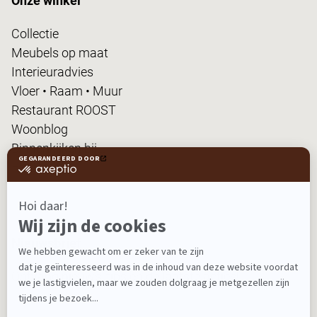
Onze winkel
Collectie
Meubels op maat
Interieuradvies
Vloer • Raam • Muur
Restaurant ROOST
Woonblog
Binnenkijken bij...
FanPas
Nieuwsbrief
Ontvang nieuws, tips en de laatste acties!