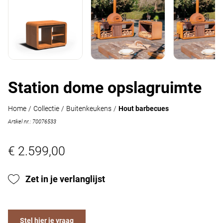
Station dome opslagruimte
Home
/
Collectie
/
Buitenkeukens
/
Hout barbecues
Artikel nr.: 70076533
€ 2.599,00
Zet in je verlanglijst
Stel hier je vraag