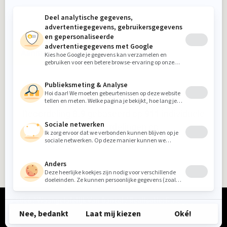
Aanmelden
Beoordeling
8.9
gebaseerd op
911
individuele
klantbeoordelingen op
5-sterrenspecialist
© 2026 / Woongelofelijk Van Donzel / Realisatie:
Rosegaar.nl
|
Tikkl