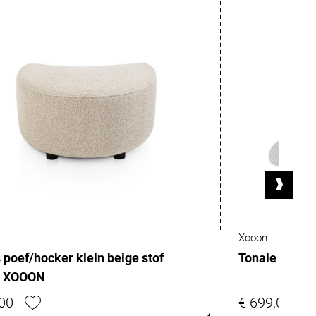
Xooon
 poef/hocker klein beige stof
Tonale relax-
y XOOON
,00
€ 699,00