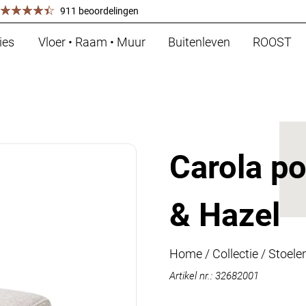
911 beoordelingen
ies
Vloer • Raam • Muur
Buitenleven
ROOST
Carola p
& Hazel
Home
/
Collectie
/
Stoele
Artikel nr.: 32682001