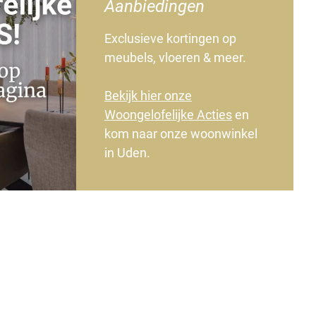
Aanbiedingen
Exclusieve kortingen op
meubels, vloeren & meer.
Bekijk hier onze
Woongelofelijke Acties
en
kom naar onze woonwinkel
in Uden.