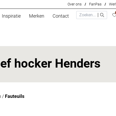
Over ons
/
FanPas
/
Werk
Inspiratie
Merken
Contact
oef hocker Henders
n
/
Fauteuils