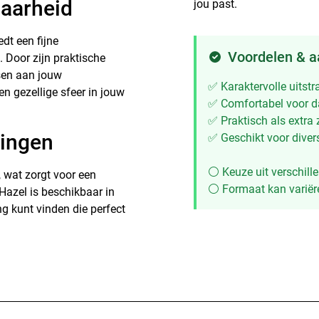
baarheid
jou past.
dt een fijne
Voordelen & 
 Door zijn praktische
sen aan jouw
✅ Karaktervolle uitst
n gezellige sfeer in jouw
✅ Comfortabel voor d
✅ Praktisch als extra 
ringen
✅ Geschikt voor diver
⚪ Keuze uit verschill
 wat zorgt voor een
⚪ Formaat kan variëre
Hazel is beschikbaar in
ing kunt vinden die perfect