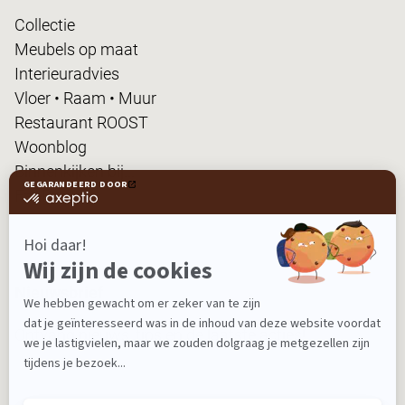
Collectie
Meubels op maat
Interieuradvies
Vloer • Raam • Muur
Restaurant ROOST
Woonblog
Binnenkijken bij...
FanPas
Nieuwsbrief
Ontvang nieuws, tips en de laatste acties!