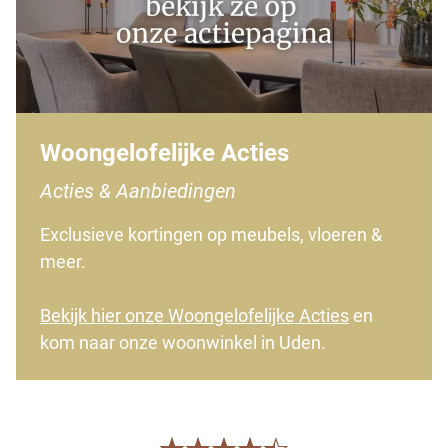
Woongelofelijke Acties
Acties & Aanbiedingen
Exclusieve kortingen op meubels, vloeren &
meer.
Bekijk hier onze Woongelofelijke Acties
en
kom naar onze woonwinkel in Uden.