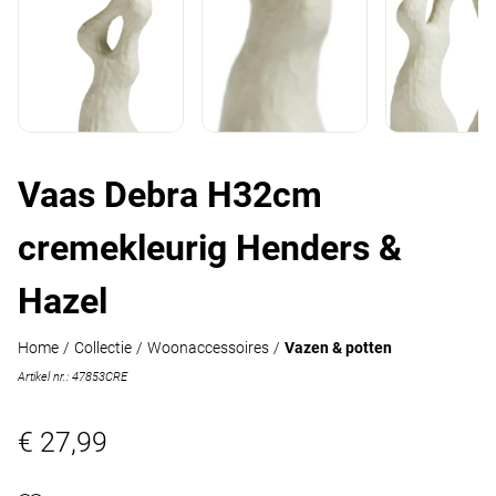
Vaas Debra H32cm
cremekleurig Henders &
Hazel
Home
/
Collectie
/
Woonaccessoires
/
Vazen & potten
Artikel nr.: 47853CRE
€ 27,99