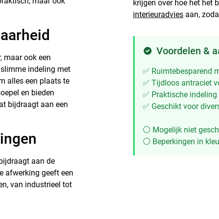
praktisch, maar ook
krijgen over hoe het het 
interieuradvies
aan, zodat
baarheid
Voordelen & 
ur, maar ook een
e slimme indeling met
✅ Ruimtebesparend m
 alles een plaats te
✅ Tijdloos antraciet v
soepel en bieden
✅ Praktische indeling
at bijdraagt aan een
✅ Geschikt voor diver
⚪ Mogelijk niet gesch
ringen
⚪ Beperkingen in kleu
bijdraagt aan de
e afwerking geeft een
n, van industrieel tot