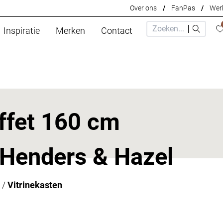
Over ons
/
FanPas
/
Werk
Inspiratie
Merken
Contact
ffet 160 cm
 Henders & Hazel
/
Vitrinekasten