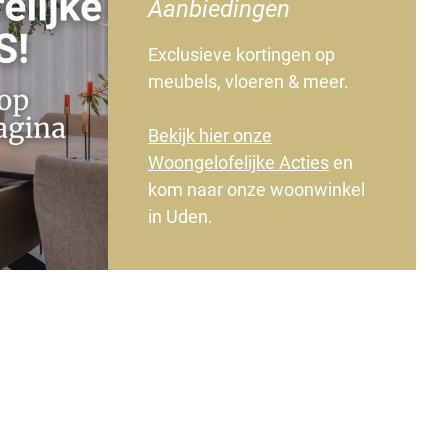
Aanbiedingen
Exclusieve kortingen op
meubels, vloeren & meer.
Bekijk hier onze
Woongelofelijke Acties
en
kom naar onze woonwinkel
in Uden.