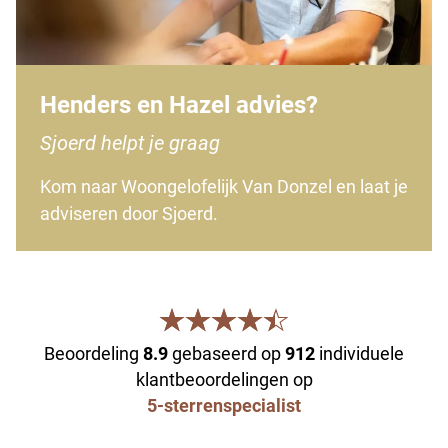
Henders en Hazel advies?
Sjoerd helpt je graag
Kom naar Woongelofelijk Van Donzel en laat je
adviseren door Sjoerd.
Beoordeling
8.9
gebaseerd op
912
individuele
klantbeoordelingen op
5-sterrenspecialist