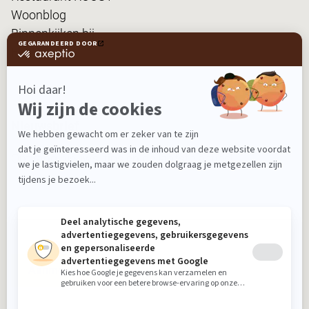
Woonblog
Binnenkijken bij...
FanPas
Nieuwsbrief
Ontvang nieuws, tips en de laatste acties!
Aanmelden