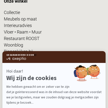
Onze winkel
Collectie
Meubels op maat
Interieuradvies
Vloer • Raam • Muur
Restaurant ROOST
Woonblog
Binnenkijken bij...
FanPas
Nieuwsbrief
Ontvang nieuws, tips en de laatste acties!