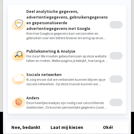
Aanmelden
Beoordeling
8.9
gebaseerd op
911
individuele
klantbeoordelingen op
5-sterrenspecialist
© 2026 / Woongelofelijk Van Donzel / Realisatie:
Rosegaar.nl
|
Tikkl