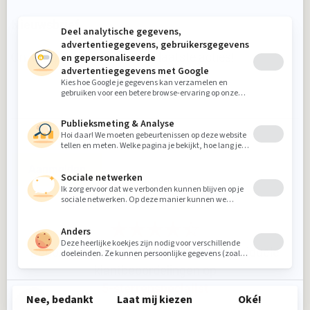
Nieuwsbrief
Ontvang nieuws, tips en de laatste acties!
Aanmelden
Beoordeling
8.9
gebaseerd op
912
individuele
klantbeoordelingen op
5-sterrenspecialist