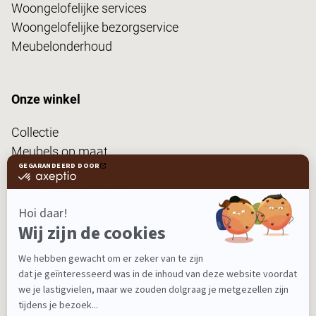
Woongelofelijke services
Woongelofelijke bezorgservice
Meubelonderhoud
Onze winkel
Collectie
Meubels op maat
Interieuradvies
Vloer • Raam • Muur
Restaurant ROOST
Woonblog
Binnenkijken bij...
FanPas