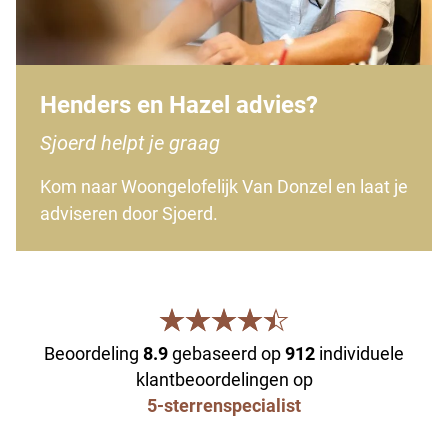
Henders en Hazel advies?
Sjoerd helpt je graag
Kom naar Woongelofelijk Van Donzel en laat je
adviseren door Sjoerd.
Beoordeling
8.9
gebaseerd op
912
individuele
klantbeoordelingen op
5-sterrenspecialist