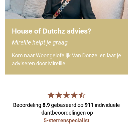
House of Dutchz advies?
Mireille helpt je graag
Kom naar Woongelofelijk Van Donzel en laat je
adviseren door Mireille.
Beoordeling
8.9
gebaseerd op
911
individuele
klantbeoordelingen op
5-sterrenspecialist