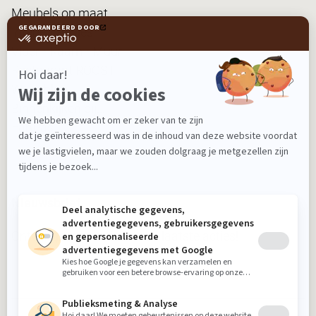
Meubels op maat
Interieuradvies
Vloer • Raam • Muur
Restaurant ROOST
Woonblog
Binnenkijken bij...
FanPas
Nieuwsbrief
Ontvang nieuws, tips en de laatste acties!