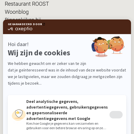
Restaurant ROOST
Woonblog
Binnenkijken bij...
FanPas
Nieuwsbrief
Ontvang nieuws, tips en de laatste acties!
Aanmelden