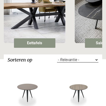
Eettafels
Salon
Sorteren op