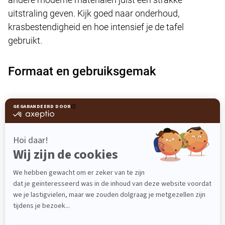
uitstraling geven. Kijk goed naar onderhoud,
krasbestendigheid en hoe intensief je de tafel
gebruikt.
Formaat en gebruiksgemak
De juiste tafelmaat hangt af van de ruimte én van
hoe je leeft. Gebruik je de tafel dagelijks met het
gezin, ontvang je vaak gasten of zoek je vooral een
stijlvolle blikvanger? In de showroom kun je
verschillende afmetingen goed vergelijken.
Kom tafels bekijken in onze
showroom