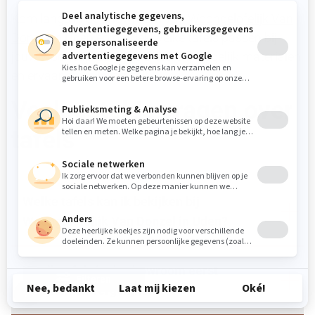
Kom langs in de showroom van
Woongelofelijk Van
Donzel
in Uden en ontdek welke tafels passen bij
jouw woonstijl. Laat je adviseren, vergelijk materialen
en ervaar de collectie zelf.
Veelgestelde vragen over
tafels
Welke tafels kan ik bekijken bij
Woongelofelijk Van Donzel in Uden?
Kan ik tafels in de showroom eerst
Filteren
bekijken en vergelijken?