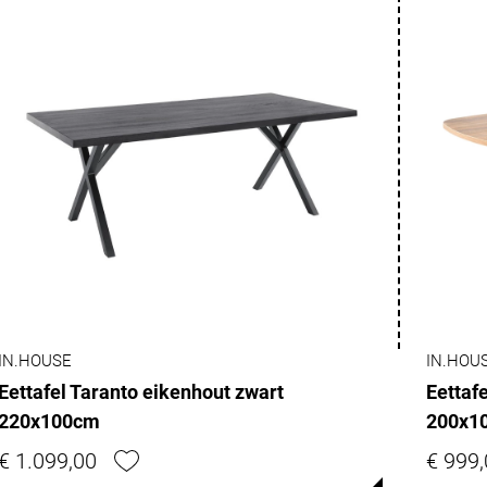
IN.HOUSE
IN.HOU
Eettafel Taranto eikenhout zwart
Eettaf
220x100cm
200x1
€ 1.099,00
€ 999