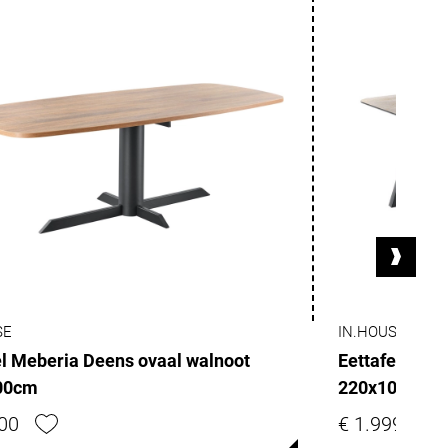
SE
IN.HOUSE
el Meberia Deens ovaal walnoot
Eettafel Can
00cm
220x100cm
,00
€ 1.999,00