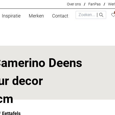
Over ons
/
FanPas
/
Werk
Inspiratie
Merken
Contact
 Camerino Deens
ur decor
cm
/
Eettafels