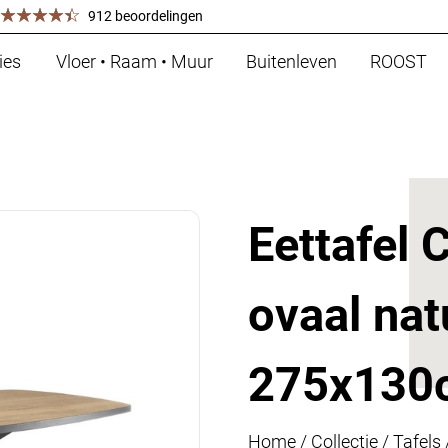
912 beoordelingen
ies
Vloer • Raam • Muur
Buitenleven
ROOST
Eettafel
ovaal nat
275x130
Home
/
Collectie
/
Tafels