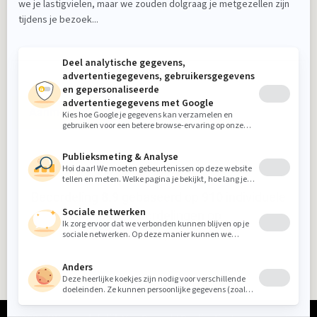
Aanmelden
Beoordeling
8.9
gebaseerd op
910
individuele
klantbeoordelingen op
5-sterrenspecialist