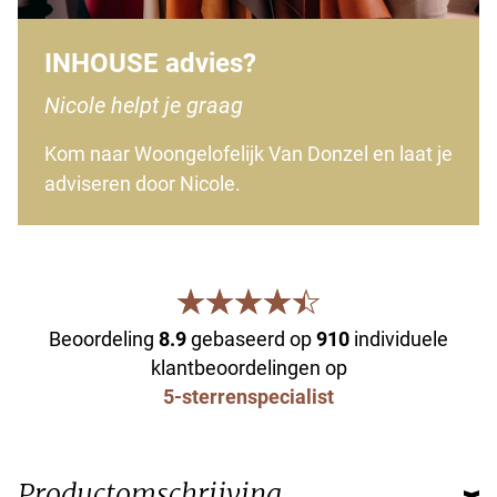
INHOUSE advies?
Nicole helpt je graag
Kom naar Woongelofelijk Van Donzel en laat je
adviseren door Nicole.
Beoordeling
8.9
gebaseerd op
910
individuele
klantbeoordelingen op
5-sterrenspecialist
Productomschrijving