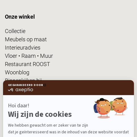
Onze winkel
Collectie
Meubels op maat
Interieuradvies
Vloer • Raam • Muur
Restaurant ROOST
Woonblog
Binnenkijken bij...
FanPas
Nieuwsbrief
Ontvang nieuws, tips en de laatste acties!