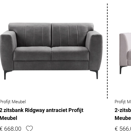
Profijt Meubel
Profijt 
2 zitsbank Ridgway antraciet Profijt
2-zits
Meubel
Meube
€ 668,00
€ 566