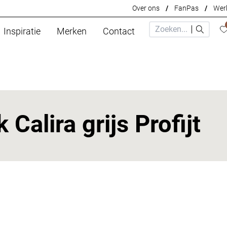
Over ons
/
FanPas
/
Werk
Inspiratie
Merken
Contact
 Calira grijs Profijt