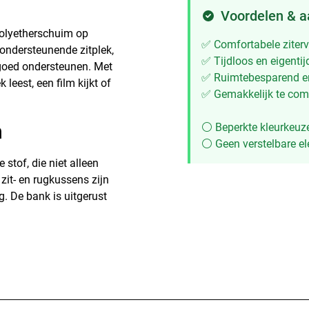
Voordelen & 
polyetherschuim op
✅ Comfortabele ziterv
 ondersteunende zitplek,
✅ Tijdloos en eigenti
 goed ondersteunen. Met
✅ Ruimtebesparend e
 leest, een film kijkt of
✅ Gemakkelijk te co
n
⚪ Beperkte kleurkeuz
⚪ Geen verstelbare el
stof, die niet alleen
zit- en rugkussens zijn
g. De bank is uitgerust