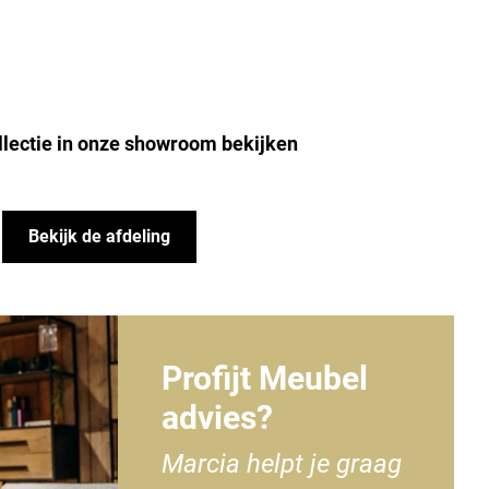
llectie in onze showroom bekijken
Bekijk de afdeling
Profijt Meubel
advies?
Marcia helpt je graag