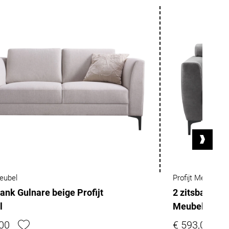
Meubel
Profijt Meubel
bank Gulnare beige Profijt
2 zitsbank Ri
l
Meubel
,00
€ 593,00