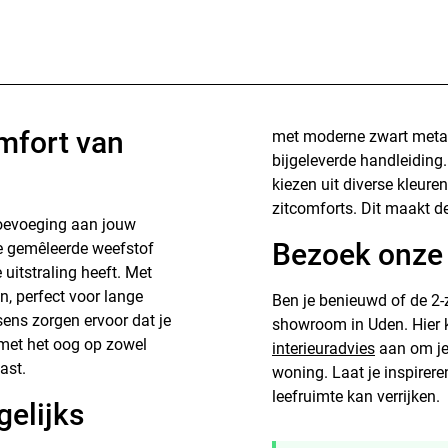
omfort van
met moderne zwart metal
bijgeleverde handleiding
kiezen uit diverse kleure
zitcomforts. Dit maakt de
 toevoeging aan jouw
Bezoek onze 
jze gemêleerde weefstof
 uitstraling heeft. Met
, perfect voor lange
Ben je benieuwd of de 2-
ens zorgen ervoor dat je
showroom in Uden. Hier k
met het oog op zowel
interieuradvies
aan om je
ast.
woning. Laat je inspirer
leefruimte kan verrijken.
elijks