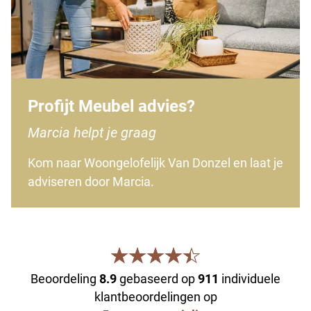
Profijt Meubel advies?
Marcia helpt je graag
Kom naar Woongelofelijk Van Donzel en laat je
adviseren door Marcia.
Beoordeling
8.9
gebaseerd op
911
individuele
klantbeoordelingen op