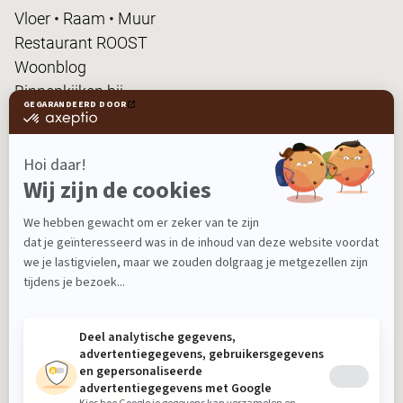
Vloer • Raam • Muur
Restaurant ROOST
Woonblog
Binnenkijken bij...
FanPas
Nieuwsbrief
Ontvang nieuws, tips en de laatste acties!
Aanmelden