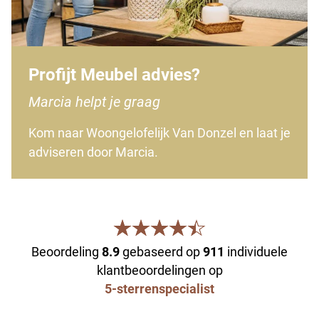
Profijt Meubel advies?
Marcia helpt je graag
Kom naar Woongelofelijk Van Donzel en laat je
adviseren door Marcia.
Beoordeling
8.9
gebaseerd op
911
individuele
klantbeoordelingen op
5-sterrenspecialist