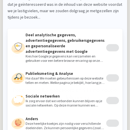
Ontvang nieuws, tips en de laatste acties!
Aanmelden
Beoordeling
8.9
gebaseerd op
911
individuele
klantbeoordelingen op
5-sterrenspecialist