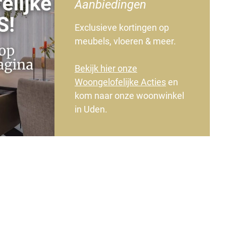
Aanbiedingen
Exclusieve kortingen op
meubels, vloeren & meer.
Bekijk hier onze
Woongelofelijke Acties
en
kom naar onze woonwinkel
in Uden.