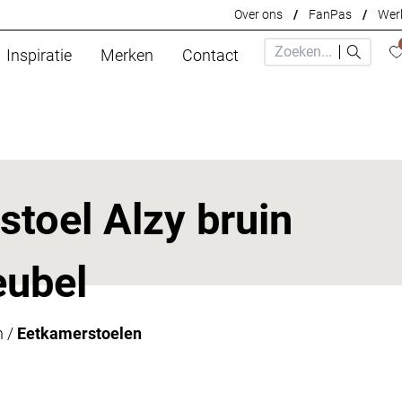
Over ons
/
FanPas
/
Werk
Inspiratie
Merken
Contact
toel Alzy bruin
eubel
n
/
Eetkamerstoelen