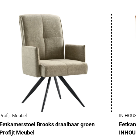
Profijt Meubel
IN.HOU
Eetkamerstoel Brooks draaibaar groen
Eetkam
Profijt Meubel
INHOU