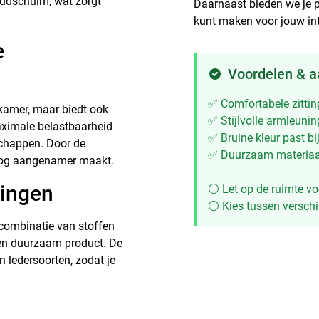
oudschuim, wat zorgt
Daarnaast bieden we je 
kunt maken voor jouw int
e
Voordelen & 
✅ Comfortabele zittin
tkamer, maar biedt ook
✅ Stijlvolle armleuni
aximale belastbaarheid
✅ Bruine kleur past bij
schappen. Door de
✅ Duurzaam materiaal
 nog aangenamer maakt.
ringen
⚪ Let op de ruimte v
⚪ Kies tussen verschi
 combinatie van stoffen
 een duurzaam product. De
en ledersoorten, zodat je