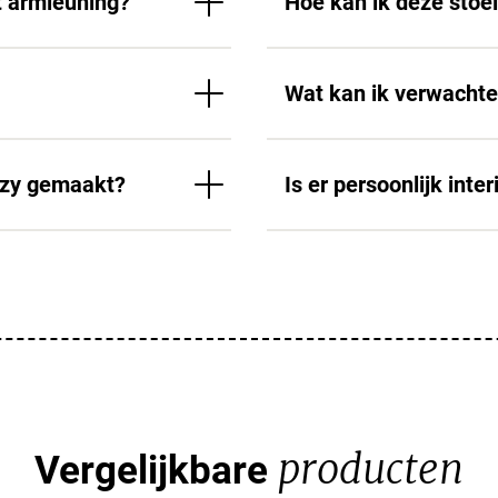
t armleuning?
Hoe kan ik deze sto
Wat kan ik verwacht
lzy gemaakt?
Is er persoonlijk int
producten
Vergelijkbare