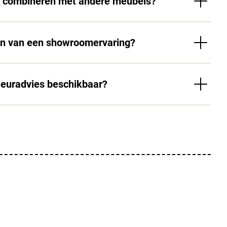
el combineren met andere meubels?
en van een showroomervaring?
erieuradvies beschikbaar?