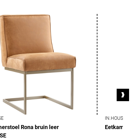
SE
IN.HOUSE
erstoel Rona bruin leer
Eetkamerstoe
SE