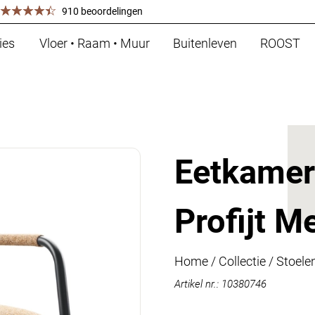
910 beoordelingen
ies
Vloer • Raam • Muur
Buitenleven
ROOST
Eetkamers
Profijt M
Home
/
Collectie
/
Stoele
Artikel nr.: 10380746