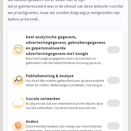
Ontvang nieuws, tips en de laatste acties!
Aanmelden
Beoordeling
8.9
gebaseerd op
912
individuele
klantbeoordelingen op
5-sterrenspecialist