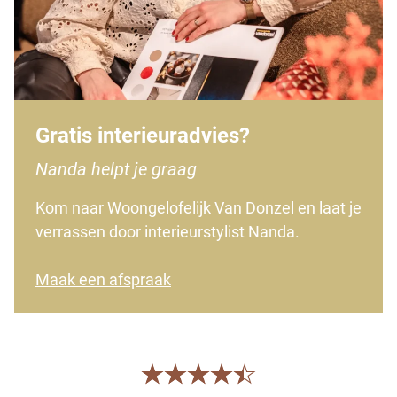
Gratis interieuradvies?
Nanda helpt je graag
Kom naar Woongelofelijk Van Donzel en laat je
verrassen door interieurstylist Nanda.
Maak een afspraak