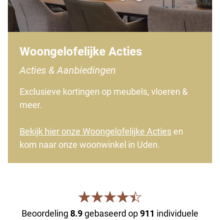
Woongelofelijke Acties
Acties & Aanbiedingen
Exclusieve kortingen op meubels, vloeren &
meer.
Bekijk hier onze Woongelofelijke Acties
en
kom naar onze woonwinkel in Uden.
Beoordeling
8.9
gebaseerd op
911
individuele