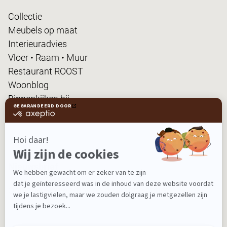
Collectie
Meubels op maat
Interieuradvies
Vloer • Raam • Muur
Restaurant ROOST
Woonblog
Binnenkijken bij...
FanPas
Nieuwsbrief
Ontvang nieuws, tips en de laatste acties!