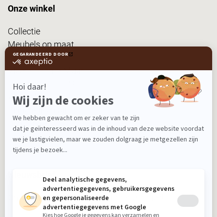
Onze winkel
Collectie
Meubels op maat
Interieuradvies
Vloer • Raam • Muur
Restaurant ROOST
Woonblog
Binnenkijken bij...
FanPas
Nieuwsbrief
Ontvang nieuws, tips en de laatste acties!