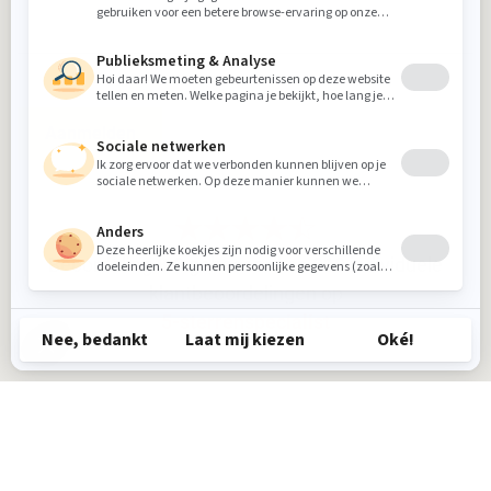
Aanmelden
Beoordeling
8.9
gebaseerd op
910
individuele
klantbeoordelingen op
5-sterrenspecialist
© 2026 / Woongelofelijk Van Donzel / Realisatie:
Rosegaar.nl
|
Tikkl