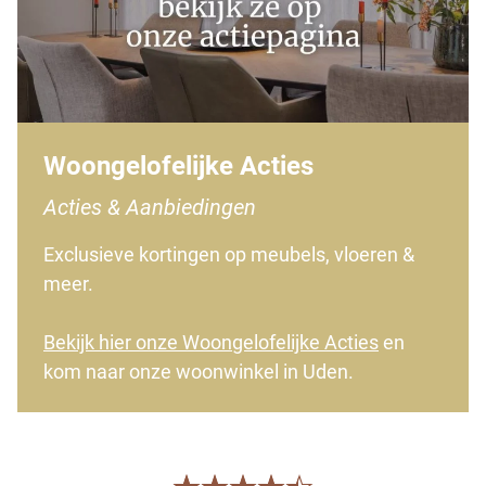
Woongelofelijke Acties
Acties & Aanbiedingen
Exclusieve kortingen op meubels, vloeren &
meer.
Bekijk hier onze Woongelofelijke Acties
en
kom naar onze woonwinkel in Uden.