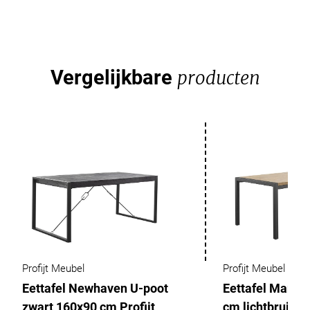
Vergelijkbare
producten
Profijt Meubel
Profijt Meubel
Eettafel Newhaven U-poot
Eettafel Mante
zwart 160x90 cm Profijt
cm lichtbruin Pr