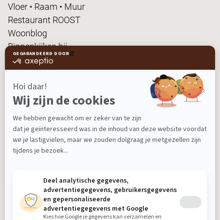
Vloer • Raam • Muur
Restaurant ROOST
Woonblog
Binnenkijken bij...
FanPas
Nieuwsbrief
Ontvang nieuws, tips en de laatste acties!
Aanmelden