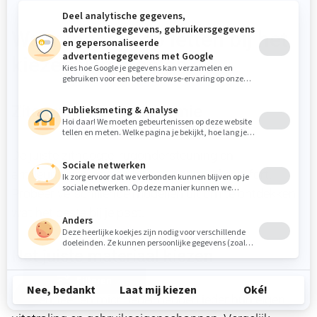
Waar moet je op letten bij het
kiezen van stoelen?
Zitcomfort en ergonomie
De juiste zithoogte, rugondersteuning en
armleuningen dragen bij aan optimaal comfort.
Probeer verschillende modellen uit om te ontdekken
wat het beste bij je past.
Het juiste materiaal kiezen
Filteren
Stoffen, leer en microleder hebben ieder hun eigen