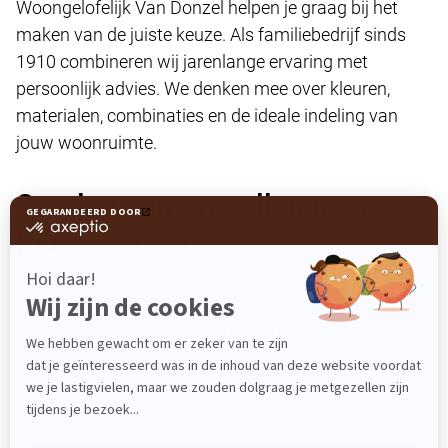
Woongelofelijk Van Donzel helpen je graag bij het
maken van de juiste keuze. Als familiebedrijf sinds
1910 combineren wij jarenlange ervaring met
persoonlijk advies. We denken mee over kleuren,
materialen, combinaties en de ideale indeling van
jouw woonruimte.
Stoelen samenstellen naar
jouw wensen
Veel stoelen binnen onze collectie zijn verkrijgbaar in
diverse stoffen, kleuren en uitvoeringen. Hierdoor
creëer je eenvoudig een persoonlijke uitstraling die
perfect aansluit bij jouw woonstijl. Ontdek de
mogelijkheden en laat je adviseren in onze
showroom in Uden.