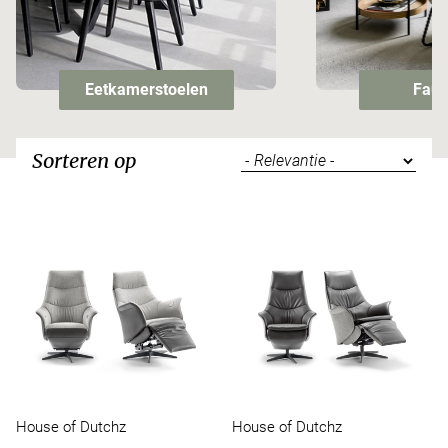
Eetkamerstoelen
Faut
Sorteren op
House of Dutchz
House of Dutchz