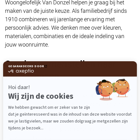
Woongelofelijk Van Donzel helpen je graag bij het
maken van de juiste keuze. Als familiebedrijf sinds
1910 combineren wij jarenlange ervaring met
persoonlijk advies. We denken mee over kleuren,
materialen, combinaties en de ideale indeling van
jouw woonruimte.
Stoelen samenstellen naar
jouw wensen
Veel stoelen binnen onze collectie zijn verkrijgbaar in
diverse stoffen, kleuren en uitvoeringen. Hierdoor
creëer je eenvoudig een persoonlijke uitstraling die
perfect aansluit bij jouw woonstijl. Ontdek de
mogelijkheden en laat je adviseren in onze
showroom in Uden.