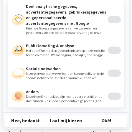
Waar moet je op letten bij het
kiezen van stoelen?
Zitcomfort en ergonomie
De juiste zithoogte, rugondersteuning en
armleuningen dragen bij aan optimaal comfort.
Probeer verschillende modellen uit om te ontdekken
wat het beste bij je past.
Het juiste materiaal kiezen
Filteren
Stoffen, leer en microleder hebben ieder hun eigen