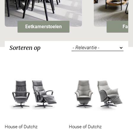
Eetkamerstoelen
Faut
Sorteren op
House of Dutchz
House of Dutchz