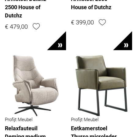
2500 House of
House of Dutchz
Dutchz
€ 399,00
€ 479,00
Profijt Meubel
Profijt Meubel
Relaxfauteuil
Eetkamerstoel
Deming medium
Thurso microleder