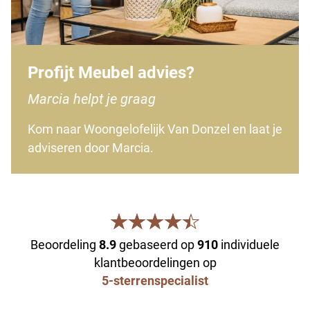
Profijt Meubel advies?
Marcia helpt je graag
Kom naar Woongelofelijk Van Donzel en laat je
adviseren door Marcia.
Beoordeling
8.9
gebaseerd op
910
individuele
klantbeoordelingen op
5-sterrenspecialist