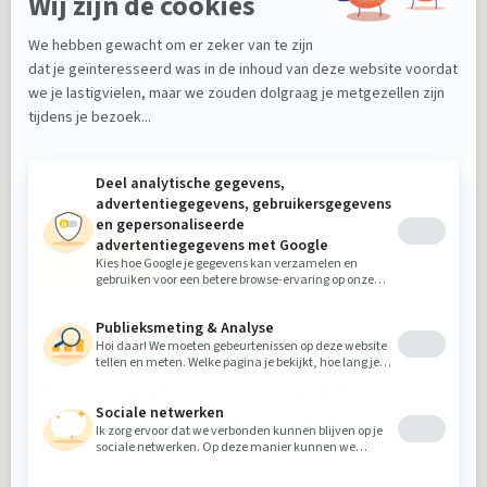
Nieuwsbrief
Ontvang nieuws, tips en de laatste acties!
Aanmelden
Beoordeling
8.9
gebaseerd op
910
individuele
klantbeoordelingen op
5-sterrenspecialist