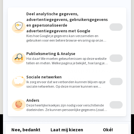
Aanmelden
Beoordeling
8.9
gebaseerd op
910
individuele
klantbeoordelingen op
5-sterrenspecialist
© 2026 / Woongelofelijk Van Donzel / Realisatie:
Rosegaar.nl
|
Tikkl