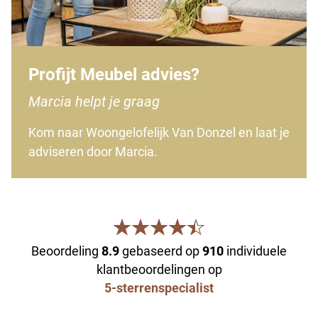
Profijt Meubel advies?
Marcia helpt je graag
Kom naar Woongelofelijk Van Donzel en laat je
adviseren door Marcia.
Beoordeling
8.9
gebaseerd op
910
individuele
klantbeoordelingen op
5-sterrenspecialist