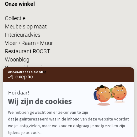
Onze winkel
Collectie
Meubels op maat
Interieuradvies
Vloer • Raam • Muur
Restaurant ROOST
Woonblog
Binnenkijken bij...
FanPas
Nieuwsbrief
Ontvang nieuws, tips en de laatste acties!