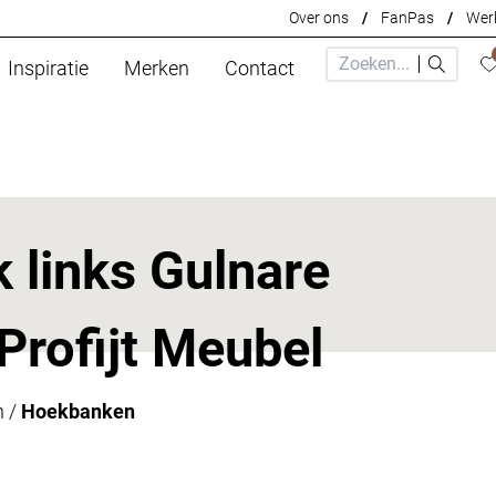
Over ons
/
FanPas
/
Werk
Inspiratie
Merken
Contact
 links Gulnare
 Profijt Meubel
n
/
Hoekbanken