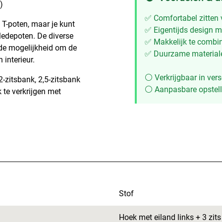
)
✅ Comfortabel zitten 
T-poten, maar je kunt
✅ Eigentijds design m
ledepoten. De diverse
✅ Makkelijk te combi
 de mogelijkheid om de
✅ Duurzame materiale
interieur.
⚪ Verkrijgbaar in ver
2-zitsbank, 2,5-zitsbank
⚪ Aanpasbare opstell
 te verkrijgen met
Stof
Hoek met eiland links + 3 zit