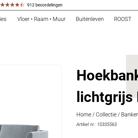
912 beoordelingen
ies
Vloer • Raam • Muur
Buitenleven
ROOST
Hoekbank
lichtgrijs
Home
/
Collectie
/
Banke
Artikel nr.: 10335563