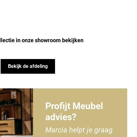
llectie in onze showroom bekijken
Bekijk de afdeling
Profijt Meubel
advies?
Marcia helpt je graag