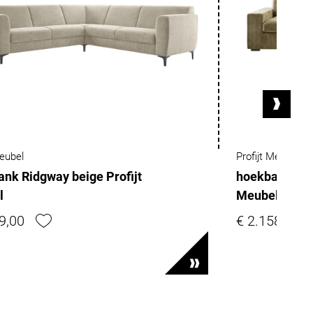
Meubel
Profijt Meubel
nk Ridgway beige Profijt
hoekbank rec
l
Meubel
9,00
€ 2.158,85