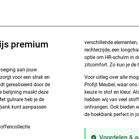
rijs premium
verschillende elementen, 
rechterzijde, een longcha
optie om HR-schuim in de 
zitcomfort. Zo kun je d
evoeging aan jouw
 zorgt voor een strak en
Voor uitleg over alle mo
dt gerealiseerd door de
Profijt Meubel, waar ons
e belijning maakt deze
keuze in stof en kleur. Al
Met gulnare heb je de
hebben wij van veel stoff
ze bank kunt aanpassen
ontvangen. Ook bieden w
de hoekbank perfect in jo
offencollectie
Voordelen & 