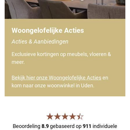
Woongelofelijke Acties
Acties & Aanbiedingen
Exclusieve kortingen op meubels, vloeren &
meer.
Bekijk hier onze Woongelofelijke Acties
en
kom naar onze woonwinkel in Uden.
Beoordeling
8.9
gebaseerd op
911
individuele