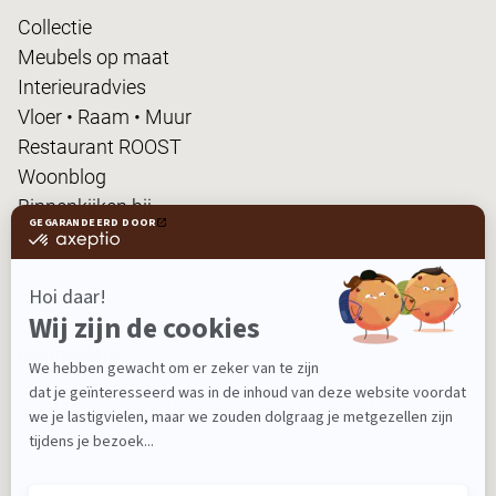
Collectie
Meubels op maat
Interieuradvies
Vloer • Raam • Muur
Restaurant ROOST
Woonblog
Binnenkijken bij...
FanPas
Nieuwsbrief
Ontvang nieuws, tips en de laatste acties!