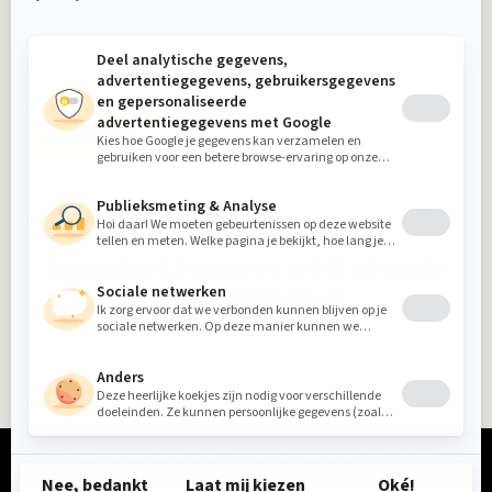
Aanmelden
Beoordeling
8.9
gebaseerd op
911
individuele
klantbeoordelingen op
5-sterrenspecialist
© 2026 / Woongelofelijk Van Donzel / Realisatie:
Rosegaar.nl
|
Tikkl