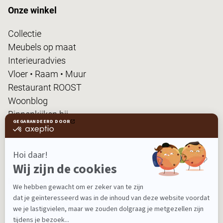
Onze winkel
Collectie
Meubels op maat
Interieuradvies
Vloer • Raam • Muur
Restaurant ROOST
Woonblog
Binnenkijken bij...
FanPas
Nieuwsbrief
Ontvang nieuws, tips en de laatste acties!