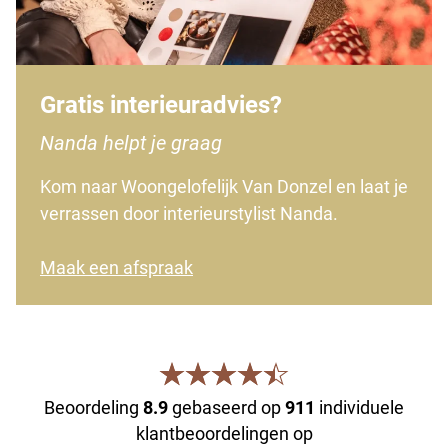
Gratis interieuradvies?
Nanda helpt je graag
Kom naar Woongelofelijk Van Donzel en laat je
verrassen door interieurstylist Nanda.
Maak een afspraak
Beoordeling
8.9
gebaseerd op
911
individuele
klantbeoordelingen op