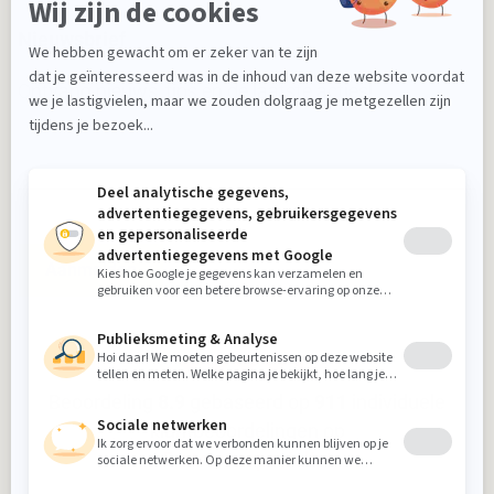
Nieuwsbrief
Ontvang nieuws, tips en de laatste acties!
Aanmelden
Beoordeling
8.9
gebaseerd op
911
individuele
klantbeoordelingen op
5-sterrenspecialist