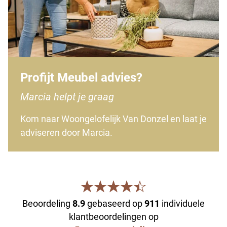
Profijt Meubel advies?
Marcia helpt je graag
Kom naar Woongelofelijk Van Donzel en laat je
adviseren door Marcia.
Beoordeling
8.9
gebaseerd op
911
individuele
klantbeoordelingen op